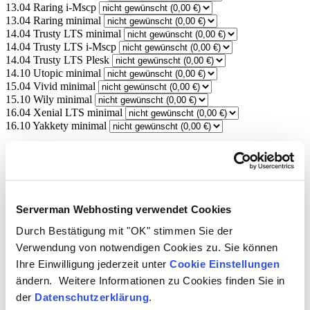
13.04 Raring i-Mscp
13.04 Raring minimal
14.04 Trusty LTS minimal
14.04 Trusty LTS i-Mscp
14.04 Trusty LTS Plesk
14.10 Utopic minimal
15.04 Vivid minimal
15.10 Wily minimal
16.04 Xenial LTS minimal
16.10 Yakkety minimal
Produkt
Ubuntu Image OpenVZ
ArtikelNr
IMG4
Serverman Webhosting verwendet Cookies
Preis
Durch Bestätigung mit "OK" stimmen Sie der
Setup
Verwendung von notwendigen Cookies zu. Sie können
zzgl.
Ihre Einwilligung jederzeit unter
Cookie Einstellungen
* (Der angezeigte Preis enthält die für Ihr Land gültige Mwst. Der
ändern. Weitere Informationen zu Cookies finden Sie in
Mwst. Satz kann sich während des weiteren Bestellvorgangens -ja
der
Datenschutzerklärung
.
nach Ihrem Herkunftsland- ändern.)