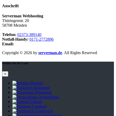
Anschrift
Serverman Webhosting
Thüringenstr. 20
58708 Menden
Telefon:
02373-389140
Notfall-Handy:
0171-2772896
Email:
webmaster@serverman.de
Copyright © 2026 by
serverman.de
. All Rights Reserved
Wählen Sie Ihr Land
×
Belgien
Bulgarien
Dänemark
Deutschland
Estland
Finnland
Frankreich
Griechenland