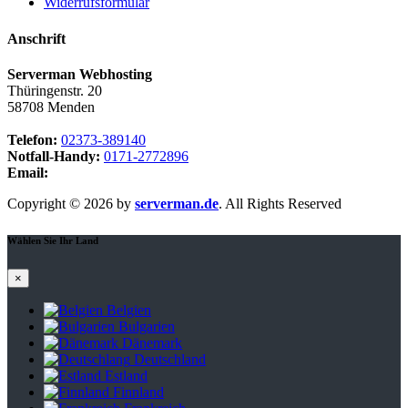
Widerrufsformular
Anschrift
Serverman Webhosting
Thüringenstr. 20
58708 Menden
Telefon:
02373-389140
Notfall-Handy:
0171-2772896
Email:
webmaster@serverman.de
Copyright © 2026 by
serverman.de
. All Rights Reserved
Wählen Sie Ihr Land
×
Belgien
Bulgarien
Dänemark
Deutschland
Estland
Finnland