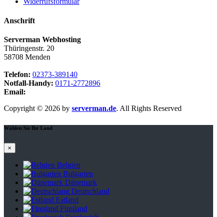
Widerrufsformular
Anschrift
Serverman Webhosting
Thüringenstr. 20
58708 Menden
Telefon:
02373-389140
Notfall-Handy:
0171-2772896
Email:
webmaster@serverman.de
Copyright © 2026 by
serverman.de
. All Rights Reserved
Wählen Sie Ihr Land
×
Belgien
Bulgarien
Dänemark
Deutschland
Estland
Finnland