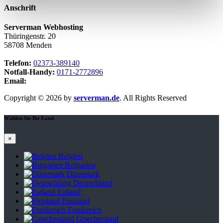
Anschrift
Serverman Webhosting
Thüringenstr. 20
58708 Menden
Telefon:
02373-389140
Notfall-Handy:
0171-2772896
Email:
webmaster@serverman.de
Copyright © 2026 by
serverman.de
. All Rights Reserved
Wählen Sie Ihr Land
×
Belgien
Bulgarien
Dänemark
Deutschland
Estland
Finnland
Frankreich
Griechenland