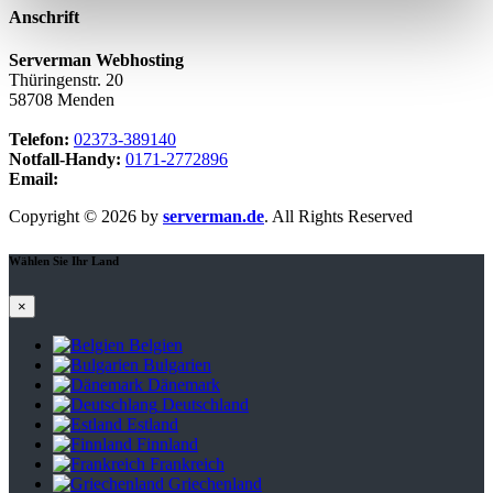
Anschrift
Serverman Webhosting
Thüringenstr. 20
58708 Menden
Telefon:
02373-389140
Notfall-Handy:
0171-2772896
Email:
webmaster@serverman.de
Copyright © 2026 by
serverman.de
. All Rights Reserved
Wählen Sie Ihr Land
×
Belgien
Bulgarien
Dänemark
Deutschland
Estland
Finnland
Frankreich
Griechenland